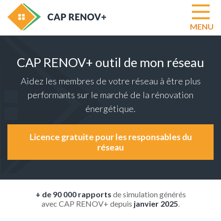
MENU
CAP RENOV+ outil de mon réseau
Modu
AIDE
Aidez les membres de votre réseau à être plus
Modu
ÉVA
performants sur le marché de la rénovation
LIBR
énergétique.
Modu
AUD
RÉG
Licence gratuite pour les responsables du
Modu
réseau
RAD
PAR
PIÈC
Opti
CLO
+ de 90 000 rapports
de simulation générés
Fonct
avec CAP RENOV+ depuis
janvier 2025
.
à
venir