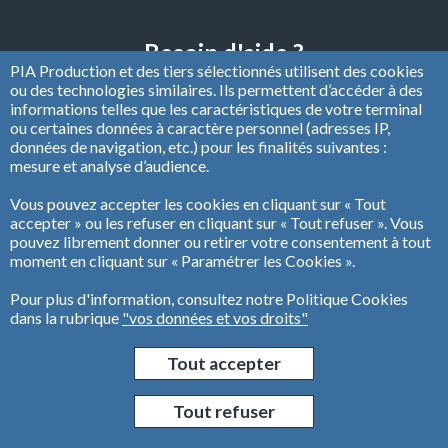
Besoin d'aide ?
PIA Production et des tiers sélectionnés utilisent des cookies
Écrivez nous à
caprenov@pia-production.fr
ou des technologies similaires. Ils permettent d’accéder à des
informations telles que les caractéristiques de votre terminal
ou appelez nous au
04 82 53 79 20
ou certaines données à caractère personnel (adresses IP,
Du lundi au vendredi, de 8h30 à 12h30.
données de navigation, etc.) pour les finalités suivantes :
(appel non surtaxé)
mesure et analyse d’audience.
Vous pouvez accepter les cookies en cliquant sur « Tout
accepter » ou les refuser en cliquant sur « Tout refuser ». Vous
Se connecter
pouvez librement donner ou retirer votre consentement à tout
moment en cliquant sur « Paramétrer les Cookies ».
Pour plus d'information, consultez notre Politique Cookies
dans la rubrique
"vos données et vos droits"
Tout accepter
Tout refuser