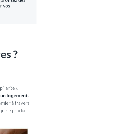
ur vos
es ?
llarité »,
d’un logement.
rnier à travers
qui se produit