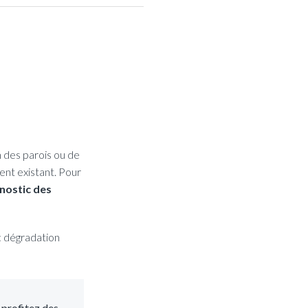
n des parois ou de
ent existant. Pour
nostic des
: dégradation
 profitez des