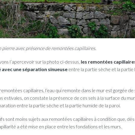
 pierre avec présence de remontées capillaires.
s l’apercevoir sur la photo ci-dessus,
les remontées capillair
é avec une séparation sinueuse
entre la partie sèche et la partie
e remontées capillaires, l’eau qui remonte dans le mur est gorgée de
s estivales, on constate la présence de ces sels à la surface du mur
paration entre la partie sèche et la partie humide de la paroi.
s sont moins sujets aux remontées capillaires à condition que, dès 
illarité a été mise en place entre les fondations et les murs.