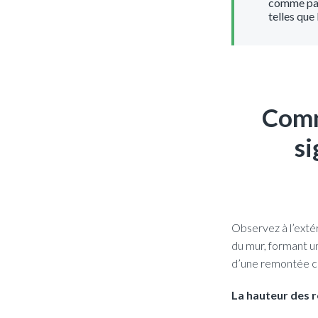
comme par 
telles que 
Comm
si
Observez à l’extér
du mur, formant un
d’une remontée ca
La hauteur des r