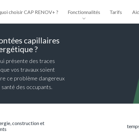
quoi choisir CAP RENOV+ ?
Fonctionnalités
Tarifs
Ai
ntées capillaires
ergétique ?
ui présente des traces
 que vos travaux soient
udre ce problème dangereux
a santé des occupants.
ergie, construction et
temps
nts