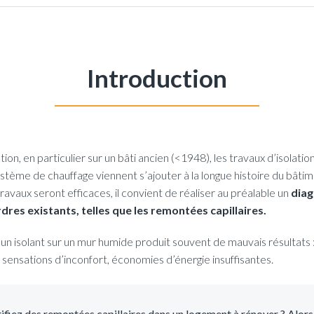
Introduction
ion, en particulier sur un bâti ancien (<1948), les travaux d’isolatio
tème de chauffage viennent s’ajouter à la longue histoire du bâtim
travaux seront efficaces, il convient de réaliser au préalable un
diag
dres existants, telles que les remontées capillaires.
n isolant sur un mur humide produit souvent de mauvais résultats 
t, sensations d’inconfort, économies d’énergie insuffisantes.
ifiez des remontées capillaires dans un logement à rénover ? Alors