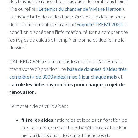
des travaux de rénovation mais aussi de nombreux freins
(opens
(lire ou relire :
Le temps du chantier de Viviane Hamon
).
La disponibilité des aides financières est un des facteurs
(opens
de déclenchement des travaux (
Enquête TREMI 2020
) à
condition d'accéder à l'information, réussir à comprendre
les règles de calculs et remplir en bonne et due forme le
dossier !
CAP RENOV+ ne remplit pas les dossiers d'aides mais
met à votre disposition une
base de données d'aides très
(opens n
complète (+ de 3000 aides) mise à jour chaque mois
et
calcule les aides disponibles pour chaque projet de
rénovation.
Le moteur de calcul d'aides :
filtre les aides
nationales et locales en fonction de
la localisation, du statut des bénéficiaires et de leur
niveau de revenus, des caractéristiques du