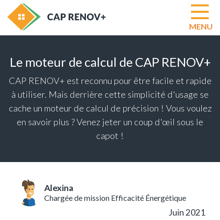
MENU
Le moteur de calcul de CAP RENOV+
Modu
AIDE
CAP RENOV+ est reconnu pour être facile et rapide
Modu
ÉVA
à utiliser. Mais derrière cette simplicité d'usage se
LIBR
cache un moteur de calcul de précision ! Vous voulez
Modu
en savoir plus ? Venez jeter un coup d'œil sous le
AUD
RÉG
capot !
Modu
RAD
PAR
PIÈC
Opti
CLO
Alexina
Fonct
Chargée de mission Efficacité Énergétique
à
Juin 2021
venir